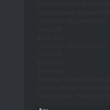
Есть страны СНГ и Евро
Перерисовка документов
- паспорт рф (разворот с
скан 10$
фото 15$
- паспорт рф (разворот с
скан 15$
фото 20$
Контакты :
Жаббер - lovelyfun@xmpp
Mail - lovelyfun-3@mail.ru
Teams - Mail - lovelyfun-
Find