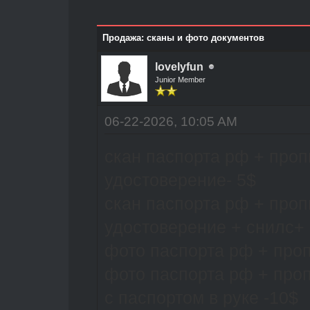
Продажа: сканы и фото документов
lovelyfun
Junior Member
06-22-2026, 10:05 AM
скан паспорта рф + проп
удостоверение- 5$
скан паспорта рф + проп
удостоверение + снилс+ 
фото паспорта рф + проп
фото паспорта рф + про
с паспортом в руке -10$