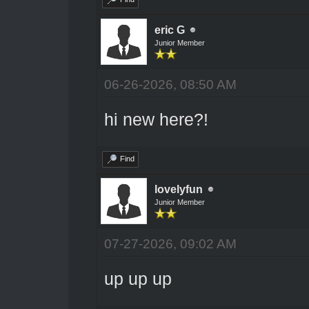
eric G
Junior Member
06-26-2026, 08:50 AM
hi new here?!
Find
lovelyfun
Junior Member
07-27-2026, 09:02 AM
up up up